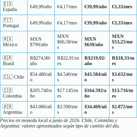
🇪🇸
€49,99/año
€4,17/mes
€39,99/año
€3,33/mes
España
🇵🇹
€49,99/año
€4,17/mes
€39,99/año
€3,33/mes
Portugal
MXN
MXN
🇲🇽
MXN
MXN
$66,58/me
$53,25/me
México
$799/año
$639/año
s
s
🇧🇷
R$274,90/
R$22,91/m
R$219,92/
R$18,33/m
Brasil
año
es
año
es
$54.480/añ
$4.540/me
$43.584/añ
$3.632/me
🇨🇱 Chile
o
s
o
s
🇨🇴
$205.740/a
$17.145/m
$164.592/a
$13.716/m
Colombia
ño
es
ño
es
🇦🇷
$43.086/añ
$3.590/me
$34.469/añ
$2.872/me
Argentina
o
s
o
s
Precios en moneda local a junio de 2026. Chile, Colombia y
Argentina: valores aproximados según tipo de cambio del día.